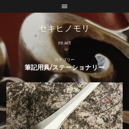
セキヒノモリ
re.act
カテゴリー
筆記用具/ステーショナリー