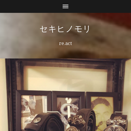
セキヒノモリ
re.act