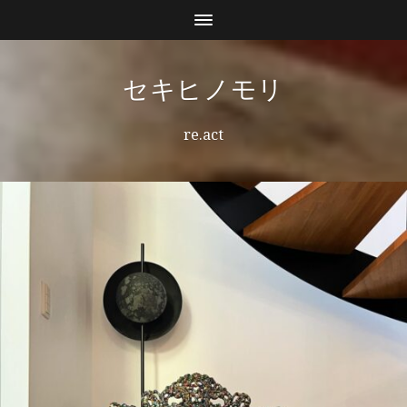
セキヒノモリ
re.act