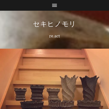
セキヒノモリ
re.act