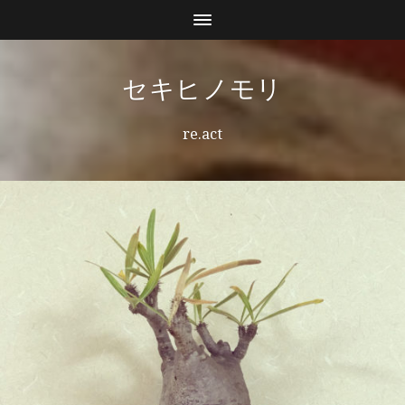
セキヒノモリ
re.act