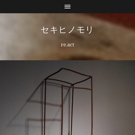
セキヒノモリ
re.act