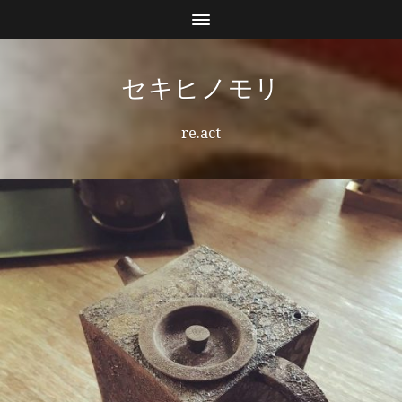
セキヒノモリ
re.act