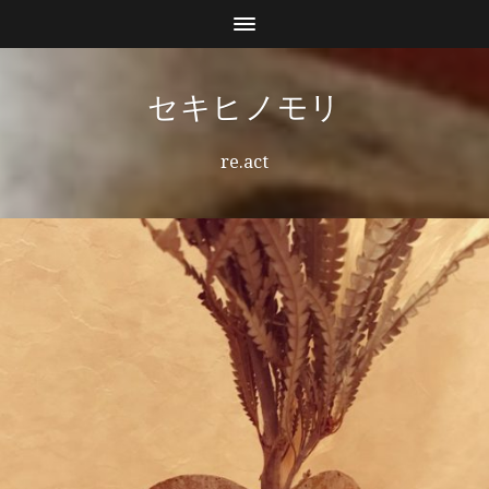
セキヒノモリ
re.act