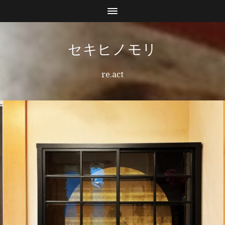
セキヒノモリ
re.act